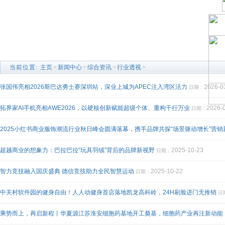
当前位置:
主页
>
新闻中心
>
综合资讯
>
行业透视
>
张国伟亮相2026斯巴达勇士赛深圳站，深业上城为APEC注入湾区活力
2026-0
日期：
拓界家AI手机亮相AWE2026，以硬核创新赋能超级个体、重构千行万业
2026-
日期：
2025小红书商业服饰潮流行业秋日峰会圆满落幕，携手品牌共探“场景驱动增长”营销
超越商业的想象力：巴拉巴拉“玩具羽绒”背后的品牌新视野
2025-10-23
日期：
智力竞技融入国庆盛典 德信竞技助力全民智慧运动
2025-10-22
日期：
中关村软件园的健身自由！人人动健身首店落地凯龙高科岭，24H刷脸进门无推销
日
乘势而上，再启新程丨华夏源江苏淮安细胞药基地开工奠基，细胞药产业再注新动能