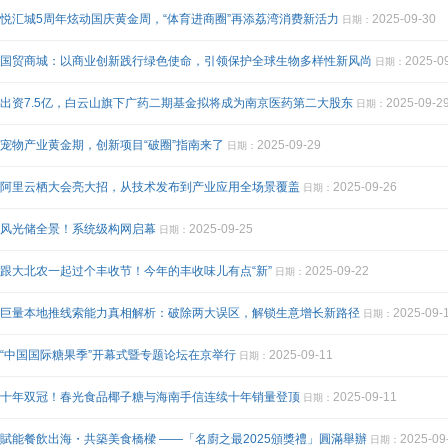
悦汇城5周年炫动国庆黄金周，“体育进商圈”再添荔湾消费新活力
2025-09-30
日期：
国贸商城：以商业创新践行绿色使命，引领保护全球生物多样性新风尚
2025-0
日期：
出资7.5亿，白云山旗下广药二期基金拟将成为南京医药第二大股东
2025-09-2
日期：
宠物产业黄金期，创新项目“破圈”指南来了
2025-09-29
日期：
阿里云栖大会亮大招，从技术发布到产业应用全场景覆盖
2025-09-26
日期：
风光储全景！系统级构网启幕
2025-09-25
日期：
跟大北农一起过个丰收节！今年的丰收味儿有点“新”
2025-09-22
日期：
巨量本地推线索能力真相解析：破除两大误区，解锁生意增长新路径
2025-09-
日期：
“中国国际糖果季”开幕式暨专题论坛在京举行
2025-09-11
日期：
十年双冠！春光食品椰子糖与海南手信连续十年销量登顶
2025-09-11
日期：
賦能餐飲出海・共築美食橋樑 ——「名廚之最2025頒獎禮」圓滿舉辦
2025-09
日期：